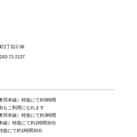
つきましては、お客様ご本
、個人情報に関するお問合
町2丁目2-38
3-72-2137
用履歴や入力内容などを、
の個人が特定されることは
者はお客様ごとに表示を変
奥羽本線）特急にて約5時間
合、ウェブサイトは、ユー
由もご利用になれます
奥羽本線）特急にて約3時間
線）特急にて約1時間30分
急にて約1時間30分
信したクッキーのみを送信