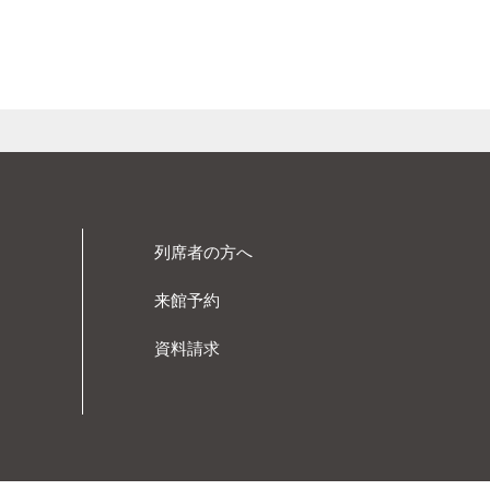
すべてのクッキーを拒否す
ブラウザにより異なりま
い。
くなる等、インターネット
列席者の方へ
クセス解析ツール）を導入し
来館予約
に関する情報を自動的に取得
資料請求
れます。
合があり、これに関連し
があります。当該第三者に