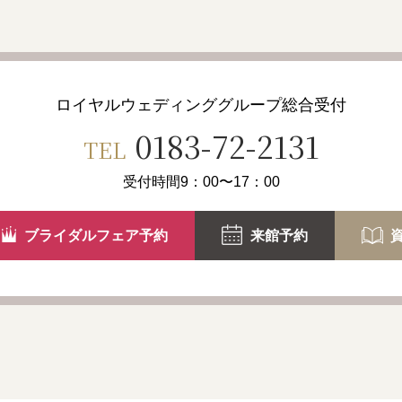
泊、ウエディング、宴会、レストラン等での新商品プラン・イベ
改善やマーケティングのためにアンケート等の回答を分析するた
も統計的に処理を行ない、お客様個人を特定するためには一切利
ロイヤルウェディンググループ
総合受付
同意があった場合
0183-72-2131
TEL
・管理について
受付時間9：00〜17：00
あたっては、適切な管理を行なうとともに、外部への流失の防止
ブライダルフェア予約
来館予約
任者を特定し、取扱い担当者については必要最小限の者に限定し
クセス、個人情報の紛失、破壊、改ざん、漏えい等の防止に努め
外部委託する場合には、適切な管理水準にあると認められる事業
項を定め、安全性について万全を期します