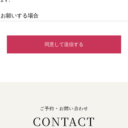
をお願いする場合
に、お客様から直接個人情報をご提供いただくほか、旅行会社等
ることがあります。 （１）宿泊ご予約・ご利用 （２）レストラン
ビスのお申し込み・ご予約・ご利用・お問合せ・各種資料のご請求
たアンケートへのご回答 （５）各種イベントへのご応募 （６）そ
だく場合には、その目的および内容を明確にご案内したうえで、
目的
は、以下の目的で利用いたします。なお、当社ではお客様からい
ご予約・お問い合わせ
ません。
CONTACT
サービスを確実に遂行するため
元に、お客様のご希望に応じた適切なサービスを提供するため