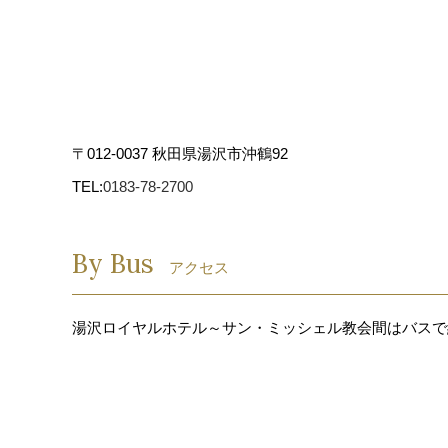
7．個人情報の開示
当社が保有する個人情報の
人から直接下記窓口にご連
〒012-0037 秋田県湯沢市沖鶴92
せ及び苦情相談に関しても
TEL:
0183-78-2700
8．Cookie（クッ
By Bus
クッキーとは、ウェブペー
アクセス
お客様のコンピュータにフ
ありません。次回、同じペ
湯沢ロイヤルホテル～サン・ミッシェル教会間はバスで
えたりすることができます
ザーのブラウザからクッキ
なお、お客様のブラウザは