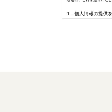
1．個人情報の提供
当社では以下のような場合
より個人情報の提供を受け
ディング・宴会・各種サー
マーケティングを目的とし
客様の個人情報を提供いた
らせていただきます）
2．個人情報の利用
ご提供いただいた個人情報
の目的以外には利用いたし
（１）上記に記載した当社
（２）過去のご利用情報を