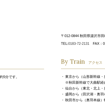
・訂正・利用の停止、お問合せ及び苦情相談について
うち、当社が管理している個人情報の開示・訂正・利用の停止に
絡いただければ、合理的な範囲で速やかに対応いたします。また
〒012-0844 秋田県湯沢市田
、ご連絡いただければ、適切に対応いたします。
TEL:
0183-72-2131
FAX：018
キーについて）
By Train
ジを利用したときに、ブラウザとサーバーとの間で送受信した利
アクセス
ァイルとして保存しておく仕組みです。クッキーによってお客様
ージにアクセスすると、クッキーの情報を使って、ページの運営
東京から（山形新幹線・
約5分です。
。お客様がブラウザの設定でクッキーの送受信を許可している場
※秋田新幹線で大曲駅経
仙台から（東北・北上・
ーを取得できます。
盛岡から（田沢湖・奥羽本
秋田市から（奥羽本線）特
、プライバシー保護のため、そのウェブサイトのサーバーが送受