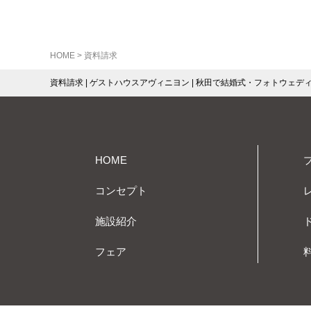
します。お客様は、クッキ
る」、「クッキーを受信し
す。クッキーに関する設定
HOME
>
資料請求
資料請求 | ゲストハウスアヴィニヨン | 秋田で結婚式・フォトウェデ
※すべてのクッキーを拒否
上の各種サービスの利用上
9．アクセス解析ツ
HOME
当サイトでは、Webサイ
コンセプト
ております。Googleア
施設紹介
しております。なお、収集
フェア
また、当社では、ヤフー株
て、当該第三者が、当社を