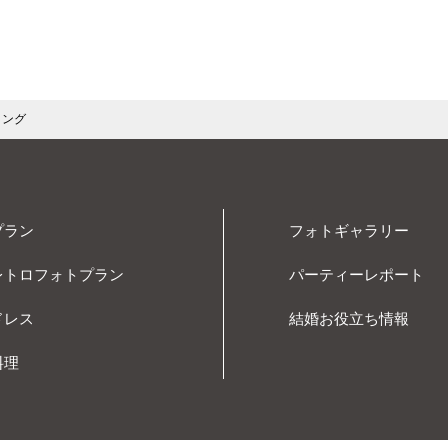
ーの送受信に関する設定を「すべてのクッキーを許可する」、「
たらユーザーに通知する」などから選択できます。設定方法は、
方法は、お使いのブラウザの「ヘルプ」メニューでご確認くださ
ィング
する設定を選択されますと、認証が必要なサービスを受けられな
、制約を受ける場合がありますのでご注意ください。
ール・広告配信サービスの利用について
プラン
フォトギャラリー
ト及びサービスの改善を目的として、Googleアナリティクス（ア
レトロフォトプラン
パーティーレポート
ナリティクスはCookie（クッキー）を利用して、訪問したユーザー
ドレス
結婚お役立ち情報
されるログはGoogle社のプライバシーポリシーに基づいて管理さ
料理
式会社をはじめとする第三者から配信される広告が掲載される場
訪問したユーザーのクッキー情報等を取得し、利用している場合