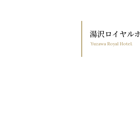
・開示について
た個人情報は、以下のいずれかに該当する場合を除き、いかなる第
湯沢ロイヤル
し、当社が委託した業務以外に個人情報を利用することがないよ
Yuzawa Royal Hotel.
がある場合
された場合
いに関する規程について
ガイドライン等関連する規範に基づき、個人情報の保護及び取扱
の規程を見直し、継続的に改善します。
ついて
は、関連する法令、規範及び社内規程を遵守します。