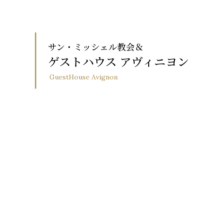
4．個人情報の提供
お客様からご提供いただい
サン・ミッシェル教会＆
いたしません。
ゲストハウス アヴィニヨン
（１）業務委託先などに対
GuestHouse Avignon
だ上で委託する場合
（２）お客様の事前の同意
（３）法令にもとづき要請
5．個人情報の取扱
個人情報に関連する法令、
ると共に、必要に応じてこ
6．法令等の遵守に
個人情報の取扱いに関して