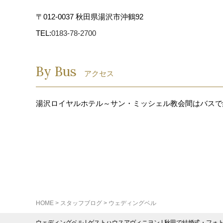
〒012-0037 秋田県湯沢市沖鶴92
TEL:
0183-78-2700
By Bus
アクセス
湯沢ロイヤルホテル～サン・ミッシェル教会間はバスで
HOME
>
スタッフブログ
>
ウェディングベル
ウェディングベル | ゲストハウスアヴィニヨン | 秋田で結婚式・フォ