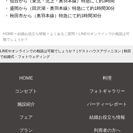
仙台から（東北・北上・奥羽本線）特急にて約3時間
盛岡から（田沢湖・奥羽本線）特急にて約1時間30分
秋田市から（奥羽本線）特急にて約1時間30分
HOME
>
結婚お役立ち情報
>
よくあるご質問
>
LINEやオンラインでの相談は可
能でしょうか？
LINEやオンラインでの相談は可能でしょうか？ | ゲストハウスアヴィニヨン | 秋田
で結婚式・フォトウェディング
HOME
料理
コンセプト
フォトギャラリー
施設紹介
パーティーレポート
フェア
結婚お役立ち情報
プラン
列席者の方へ